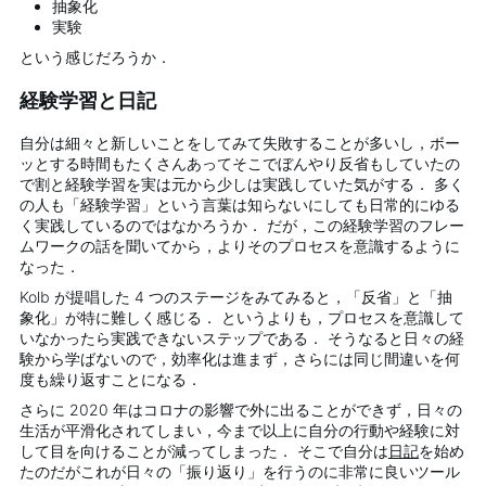
抽象化
実験
という感じだろうか．
経験学習と日記
自分は細々と新しいことをしてみて失敗することが多いし，ボー
ッとする時間もたくさんあってそこでぼんやり反省もしていたの
で割と経験学習を実は元から少しは実践していた気がする． 多く
の人も「経験学習」という言葉は知らないにしても日常的にゆる
く実践しているのではなかろうか． だが，この経験学習のフレー
ムワークの話を聞いてから，よりそのプロセスを意識するように
なった．
Kolb が提唱した 4 つのステージをみてみると，「反省」と「抽
象化」が特に難しく感じる． というよりも，プロセスを意識して
いなかったら実践できないステップである． そうなると日々の経
験から学ばないので，効率化は進まず，さらには同じ間違いを何
度も繰り返すことになる．
さらに 2020 年はコロナの影響で外に出ることができず，日々の
生活が平滑化されてしまい，今まで以上に自分の行動や経験に対
して目を向けることが減ってしまった． そこで自分は
日記
を始め
たのだがこれが日々の「振り返り」を行うのに非常に良いツール