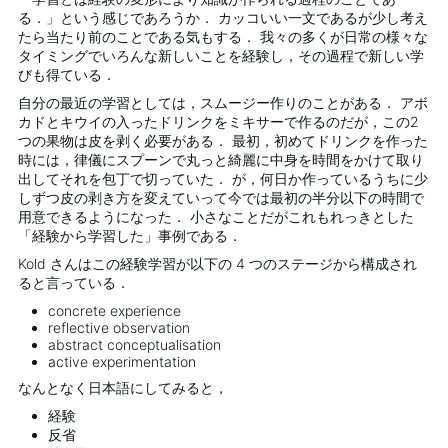
る．」という感じであろうか． カッコいい一文であるが少し考え
たら当たり前のことである気もする． 我々の多くが日常の様々な
タイミングでいろんな新しいことを経験し，その過程で新しい学
びも得ている．
自分の最近の学習としては，スムージー作りのことがある． アボ
カドとキウイの入ったドリンクをミキサーで作るのだが，この2
つの果物は皮を剥く必要がある． 最初，初めてドリンクを作った
時には，律儀にスプーンで丸っと綺麗に中身を時間をかけて取り
出してそれを包丁で切っていた． が，何日か作っているうちに少
しずつ皮の剥き方を変えていって今では最初の半分以下の時間で
用意できるようになった． 小さなことだがこれもれっきとした
「経験から学習した」事例である．
Kold さんはこの経験学習が以下の 4 つのステージから構成され
ると言っている．
concrete experience
reflective observation
abstract conceptualisation
active experimentation
なんとなく日本語にしてみると，
経験
反省