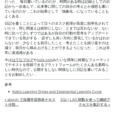
だった． 毎日書いているのだが，時間がある時は記録としての日
記から一歩進んで，出来事に関しての自分の考えとか感想も書い
ているのだが，これが結果として「抽象化」になっていることも
よくある．
日記を書くことによって日々のタスク処理が高度に効率化されて
いたり，同じ間違えは絶対にしない，とまでは言わないが，ない
時に比べて少しずつではあるが自分の行動や思考をアップデート
できている気がする． 必ずしも良い方向に変化しているかはわか
らないが，少なくとも前日したこと・考えたことを繰り返すのは
減り，前日から積み上げることができるようになった． これは非
常に達成感がある．
今は
はてなブログ
や
note.com
みたいな簡単に綺麗なフォーマット
でテキストを投稿できるプラットフォームがたくさんある素晴ら
しい時代なので，公開するしない関係なしに日記を書いてみるこ
とをお勧めしたい．
参考
Kolb’s Learning Styles and Experiential Learning Cycle
« skorch で深層学習簡単テキス
SQL) LAG 関数を使って継続ア
ト分類．
クセスを集計する »