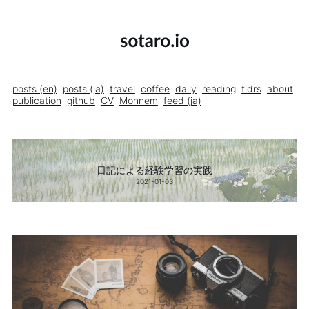
posts (en)
posts (ja)
travel
coffee
daily
reading
tldrs
about
publication
github
CV
Monnem
feed (ja)
日記による経験学習の実践
2021-01-03