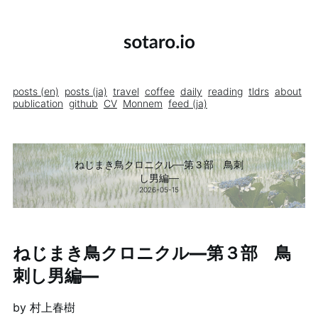
posts (en)
posts (ja)
travel
coffee
daily
reading
tldrs
about
publication
github
CV
Monnem
feed (ja)
ねじまき鳥クロニクル―第３部 鳥刺
し男編―
2026-05-15
ねじまき鳥クロニクル―第３部 鳥
刺し男編―
by 村上春樹