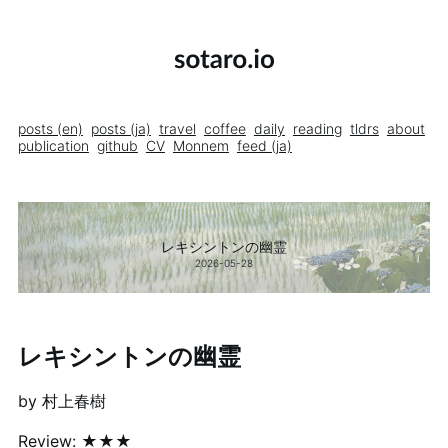
posts (en)
posts (ja)
travel
coffee
daily
reading
tldrs
about
publication
github
CV
Monnem
feed (ja)
レキシントンの幽霊
2026-05-28
レキシントンの幽霊
by 村上春樹
Review: ★★★