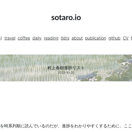
a)
travel
coffee
daily
reading
tldrs
about
publication
github
CV
村上春樹進捗リスト
2023-10-20
を時系列順に読んでいるのだが、進捗をわかりやすくするために、ここ