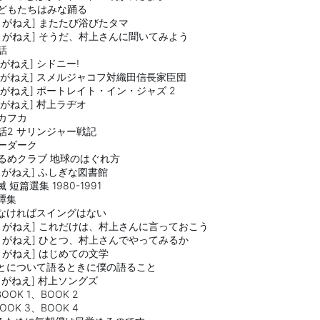
の子どもたちはみな踊る
ndle がねえ] またたび浴びたタマ
indle がねえ] そうだ、村上さんに聞いてみよう
夜話
dle がねえ] シドニー!
indle がねえ] スメルジャコフ対織田信長家臣団
indle がねえ] ポートレイト・イン・ジャズ 2
dle がねえ] 村上ラヂオ
のカフカ
訳夜話2 サリンジャー戦記
ターダーク
京するめクラブ 地球のはぐれ方
ndle がねえ] ふしぎな図書館
滅 短篇選集 1980-1991
奇譚集
味がなければスイングはない
indle がねえ] これだけは、村上さんに言っておこう
indle がねえ] ひとつ、村上さんでやってみるか
ndle がねえ] はじめての文学
走ることについて語るときに僕の語ること
ndle がねえ] 村上ソングズ
 BOOK 1、BOOK 2
 BOOK 3、BOOK 4