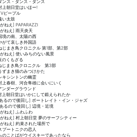
了] ダンス・ダンス・ダンス
了] 村上朝日堂はいほー!
] TVピープル
] 遠い太鼓
le がねえ] PAPARAZZI
dle がねえ] 雨天炎天
了] 国境の南、太陽の西
了] やがて哀しき外国語
了] ねじまき鳥クロニクル 第1部、第2部
ndle がねえ] 使いみちのない風景
] 夜のくもざる
読了] ねじまき鳥クロニクル 第3部
了] うずまき猫のみつけかた
了] レキシントンの幽霊
読了] 村上春樹、河合隼雄に会いにいく
了] アンダーグラウンド
読了] 村上朝日堂はいかにして鍛えられたか
写真があるので後回し] ポートレイト・イン・ジャズ
写真があるので後回し] 辺境・近境
dle がねえ] ふわふわ
indle がねえ] 村上朝日堂 夢のサーフシティー
ndle がねえ] 約束された場所で
了] スプートニクの恋人
もし僕らのことばがウイスキーであったなら