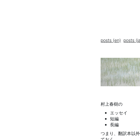
posts (en)
posts (j
村上春樹の
エッセイ
短編
長編
つまり、翻訳本以外
ておく。