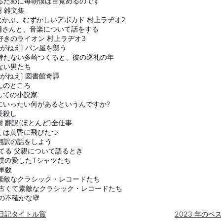
を見るために毎朝僕は目覚めるのです
春樹 雑文集
おきなかぶ、むずかしいアボカド 村上ラヂオ2
澤征爾さんと、音楽について話をする
ラダ好きのライオン 村上ラヂオ3
ndle がねえ] パン屋を襲う
色彩を持たない多崎つくると、彼の巡礼の年
いない男たち
dle がねえ] 図書館奇譚
さんのところ
業としての小説家
オスにいったい何があるというんですか?
団長殺し
春樹 翻訳(ほとんど)全仕事
みずくは黄昏に飛びたつ
当の翻訳の話をしよう
を棄てる 父親について語るとき
上T 僕の愛したTシャツたち
称単数
くて素敵なクラシック・レコードたち
更に、古くて素敵なクラシック・レコードたち
とその不確かな壁
スト日記タイトル賞
2023 年のベ