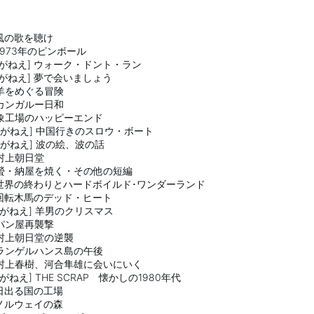
] 風の歌を聴け
] 1973年のピンボール
indle がねえ] ウォーク・ドント・ラン
ndle がねえ] 夢で会いましょう
了] 羊をめぐる冒険
了] カンガルー日和
了] 象工場のハッピーエンド
indle がねえ] 中国行きのスロウ・ボート
ndle がねえ] 波の絵、波の話
] 村上朝日堂
読了] 螢・納屋を焼く・その他の短編
読了] 世界の終わりとハードボイルド･ワンダーランド
了] 回転木馬のデッド・ヒート
ndle がねえ] 羊男のクリスマス
了] パン屋再襲撃
了] 村上朝日堂の逆襲
了] ランゲルハンス島の午後
読了] 村上春樹、河合隼雄に会いにいく
ndle がねえ] THE SCRAP 懐かしの1980年代
了] 日出る国の工場
了] ノルウェイの森