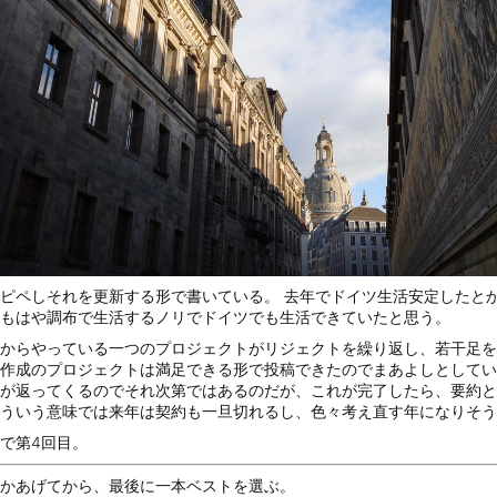
ピペしそれを更新する形で書いている。 去年でドイツ生活安定したと
もはや調布で生活するノリでドイツでも生活できていたと思う。
からやっている一つのプロジェクトがリジェクトを繰り返し、若干足を
作成のプロジェクトは満足できる形で投稿できたのでまあよしとしてい
が返ってくるのでそれ次第ではあるのだが、これが完了したら、要約と
ういう意味では来年は契約も一旦切れるし、色々考え直す年になりそう
で第4回目。
かあげてから、最後に一本ベストを選ぶ。