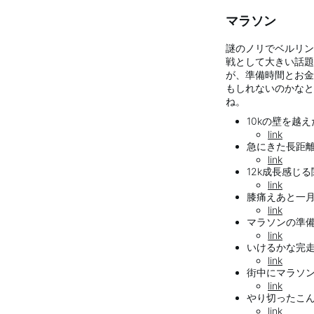
マラソン
謎のノリでベルリン
戦として大きい話題
が、準備時間とお金
もしれないのかなと
ね。
10kの壁を越えた
link
急にきた長距離ラ
link
12k成長感じる関
link
膝痛えあと一月な
link
マラソンの準備を
link
いけるかな完走で
link
街中にマラソン参
link
やり切ったこんな
link