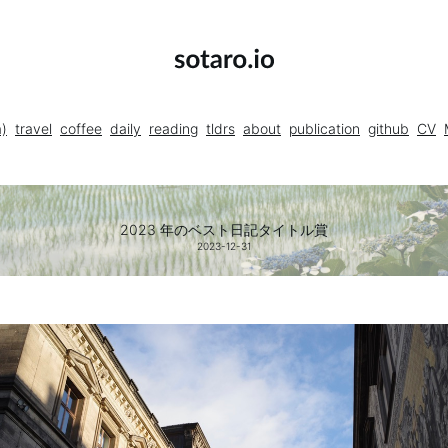
a)
travel
coffee
daily
reading
tldrs
about
publication
github
CV
2023 年のベスト日記タイトル賞
2023-12-31