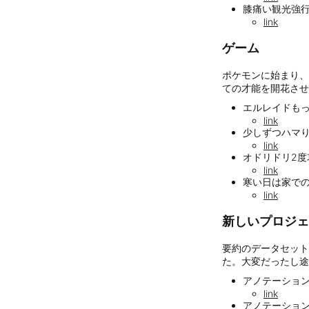
膝痛い観光強行突破
link
ゲーム
ポケモンに始まり、
ての才能を開花させ
エルレイドもっと
link
少しずつハマり始
link
オドリドリ2度攻
link
寒い日は家でのん
link
新しいプロジェ
要約のデータセット
た。大変だったし途
アノテーションめ
link
アノテーション自