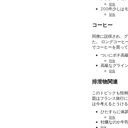
link
200件少しはモデ
link
コーヒー
同僚に説得され、グ
た。 ロングコーヒ
でコーヒーを買って
ついにポチ高級機
link
高級なグラインダ
link
排泄物関連
このトピックも恒例
題はフランス旅行に
は今考えるとうける
ひたすらに体調バ
link
牡蠣なのか牛乳な
link