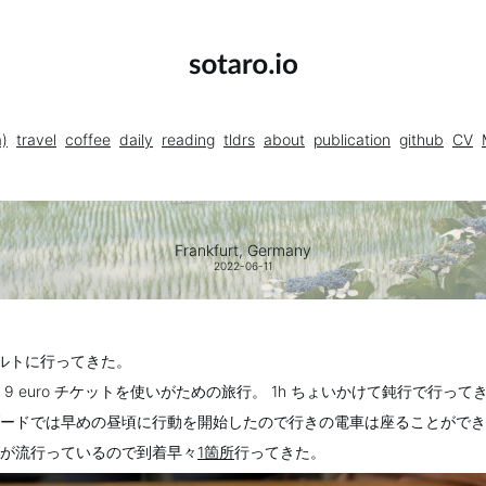
a)
travel
coffee
daily
reading
tldrs
about
publication
github
CV
Frankfurt, Germany
2022-06-11
ルトに行ってきた。
9 euro チケットを使いがための旅行。 1h ちょいかけて鈍行で行って
ードでは早めの昼頃に行動を開始したので行きの電車は座ることができ
が流行っているので到着早々
1箇所
行ってきた。