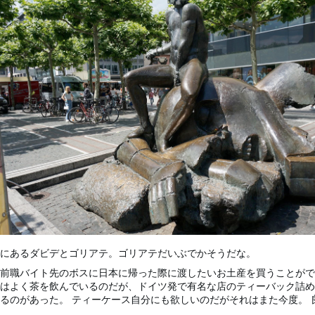
にあるダビデとゴリアテ。ゴリアテだいぶでかそうだな。
前職バイト先のボスに日本に帰った際に渡したいお土産を買うことがで
はよく茶を飲んでいるのだが、ドイツ発で有名な店のティーバック詰め
るのがあった。 ティーケース自分にも欲しいのだがそれはまた今度。 