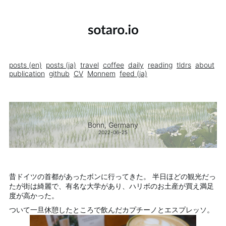
posts (en)
posts (ja)
travel
coffee
daily
reading
tldrs
about
publication
github
CV
Monnem
feed (ja)
Bonn, Germany
2022-06-25
昔ドイツの首都があったボンに行ってきた。 半日ほどの観光だっ
たが街は綺麗で、有名な大学があり、ハリボのお土産が買え満足
度が高かった。
ついて一旦休憩したところで飲んだカプチーノとエスプレッソ。