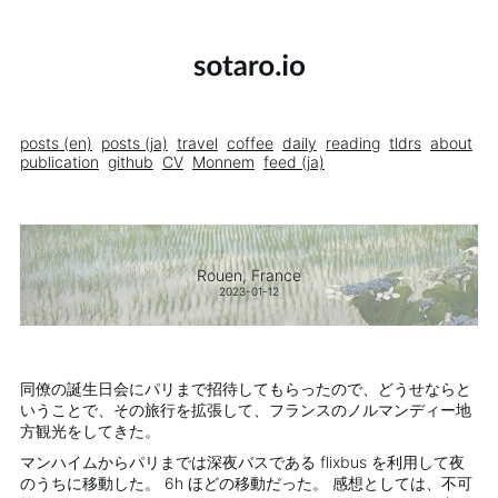
posts (en)
posts (ja)
travel
coffee
daily
reading
tldrs
about
publication
github
CV
Monnem
feed (ja)
Rouen, France
2023-01-12
同僚の誕生日会にパリまで招待してもらったので、どうせならと
いうことで、その旅行を拡張して、フランスのノルマンディー地
方観光をしてきた。
マンハイムからパリまでは深夜バスである flixbus を利用して夜
のうちに移動した。 6h ほどの移動だった。 感想としては、不可