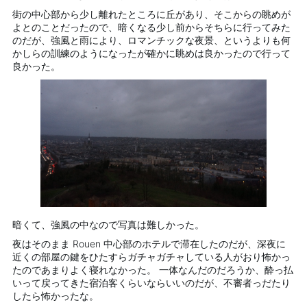
街の中心部から少し離れたところに丘があり、そこからの眺めが
よとのことだったので、暗くなる少し前からそちらに行ってみた
のだが、強風と雨により、ロマンチックな夜景、というよりも何
かしらの訓練のようになったが確かに眺めは良かったので行って
良かった。
暗くて、強風の中なので写真は難しかった。
夜はそのまま Rouen 中心部のホテルで滞在したのだが、深夜に
近くの部屋の鍵をひたすらガチャガチャしている人がおり怖かっ
たのであまりよく寝れなかった。 一体なんだのだろうか、酔っ払
いって戻ってきた宿泊客くらいならいいのだが、不審者っだたり
したら怖かったな。