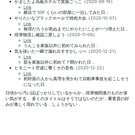
かましたよ高級ホテルで貴族ごっこ（2020-09-19）
Link
横浜で 50F くらいの部屋に一泊してみた日．
やりたいなブラックホールで焼肉大会（2020-10-07）
Link
無理だろうが死ぬまでにやりたいことが一つ増えた日．
排泄物流し確認二度しよう（2020-11-09）
Link
うんこを家族以外に初めてみられた日．
気を抜いた一瞬で漏れ出すすかしっぺ（2020-12-21）
Link
屁を家族以外に初めて？聞かれた日．
ヒモニート空虚に響くその音色（2020-12-22）
Link
初対面の人から真理を突かれて自動車事故を起こしそう
になった日．
日頃から汚い話ばっかりしているからか，排泄物関連のものが多
い気がする． 多くのタイトルはそうではないのだが，審査員の好
みが激しく現れている．しょうがない．