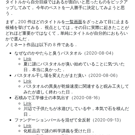
タイトルから自分目線ではあるが面白いと思ったものをピックア
ップしてみて， 今年のベストを一人勝手に決定してみようと思
う．
まず，200 件ほどのタイトルを
一覧画面
をざっとみて目に止まる
候補を挙げてみる． 視点としては，その日に実際に起きたことが
どれほど重要かではなくて，単純にタイトルが自分的におもろい
かで選んだ．
ノミネート作品は以下の 8 件である．
なぜなのかやたらと臭うバスタオル（2020-08-04）
Link
夏に謎にバスタオルが臭い始めていることに気づいた
日．本当に臭かった．
バスタオル干し場を変えたがまだ臭い（2020-08-06）
Link
バスタオルの異臭が乾燥速度に関連すると睨み工夫して
みたが虚しく終わった日．
石積みで工学修士の本気出す（2020-08-16）
Link
川辺で子供たちが水遊びしている中，本気で石を積んだ
日．
ファンデーションパールを混ぜて全反射（2020-09-13）
Link
化粧品店で謎の科学講義を受けた日．