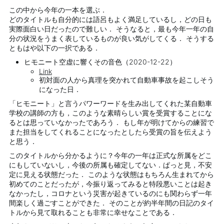
この中から今年の一本を選ぶ．
どのタイトルも自分的には語呂もよく満足しているし，どの日も
実際面白い日だったので難しい． そうなると，最も今年一年の自
分の状況をうまく表しているものが良い気がしてくる． そうする
ともはや以下の一択である．
ヒモニート空虚に響くその音色（2020-12-22）
Link
初対面の人から真理を突かれて自動車事故を起こしそう
になった日．
「ヒモニート」と言うパワーワードを生み出してくれた某自動車
学校の講師の方も，このような素晴らしい賞を受賞することにな
るとは思っていなかったであろう． もし年が明けてからの練習で
また担当をしてくれることになったとしたら受賞の旨を伝えよう
と思う．
このタイトルから分かるように？今年の一年は正式な所属をどこ
にもしていないし，今後の所属も確定してない．ぱっと見，不安
定に見える状態だった． このような状態はもちろん生まれてから
初めてのことだったが，今振り返ってみると特段悪いことは起き
なかったし，コロナという災害が起きているのにも関わらず一年
間楽しく過ごすことができた． そのことが約半年間の日記のタイ
トルから見て取れることも非常に幸せなことである．