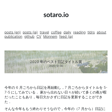
posts (en)
posts (ja)
travel
coffee
daily
reading
tldrs
about
publication
github
CV
Monnem
feed (ja)
2020 年のベスト日記タイトル賞
2020-12-30
今年の 6 月ごろから日記を再始動し，7 月ごろからタイトルを 5-
7-5 にしてみている． 家から出れない日々が続いて多くの夜が暇
だったこともあり，毎日欠かさずに日記を更新することができ
た．
そんな今年ももう終わりそうなので，今年の（7 月から）日記に