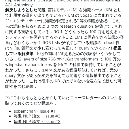
ACL Anthology
解決しようとした問題
: 言語モデル (LM) を知識ベース (KB) とし
て利用する研究が出てきているが “LM の vocab に含まれている
21k エンティティーに知識が限定される” 等の問題がある．これ
らの詳細を知るために 3 つの research question を掲げて，それ
に関する実験をしている．RQ 1. どうやったら 100 万を超えるエ
ンティティーを保存できるか？ RQ 2. LMs に保存できる知識の容
量はどれくらいか？ RQ3 LMs が保持している知識の robust 性
は？ (ie. 質問文が少し変わっても正しく query できるか？)
提案
している解決策
: 上記の問いに答えるための実験をいくつかして
いる．12 layers of size 768 サイズの transformers で 100 万の
wikipedia relations triples を 95 % の精度で保持していることが
わかった．さらに，query 文がある程度類似していれば，元の
query 文から幾らか変更を加えても問題なく情報抽出できること
がわかった．これは従来の KB ではできない検索方法で新たな可
能性を含む結果．
下にこれらをもともと紹介していたニュースレターへのリンクを
貼っておくのでぜひ購読を．
sobamchan - Issue #1
毎週 NLP 論文 - Issue #2
毎週 NLP 論文 - Issue #3