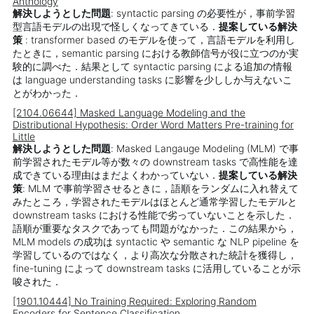
Anthology
解決しようとした問題
: syntactic parsing の必要性が，事前学習
型言語モデルの出現で怪しくなってきている．
提案している解決
策
: transformer based のモデルを使って，言語モデルを利用し
たときに，semantic parsing における教師信号が役に立つのか実
験的に調べた．結果として syntactic parsing による追加の情報
は language understanding tasks に影響を少ししか与えないこ
とがわかった．
[2104.06644] Masked Language Modeling and the
Distributional Hypothesis: Order Word Matters Pre-training for
Little
解決しようとした問題
: Masked Langauge Modeling (MLM) で事
前学習されたモデル等が数々の downstream tasks で高性能を達
成できている理由はまだよくわかっていない．
提案している解決
策
: MLM で事前学習させるときに，語順をランダムに入れ替えて
みたところ，学習されたモデルはほとんど通常学習したモデルと
downstream tasks における性能で劣っていないことを示した．
語順が重要なタスクであっても問題がなかった．この結果から，
MLM models の成功は syntactic や semantic な NLP pipeline を
学習しているのではなく，より高次な分散された統計を獲得し，
fine-tuning によって downstream tasks に活用していることが示
唆された．
[1901.10444] No Training Required: Exploring Random
Encoders for Sentence Classification