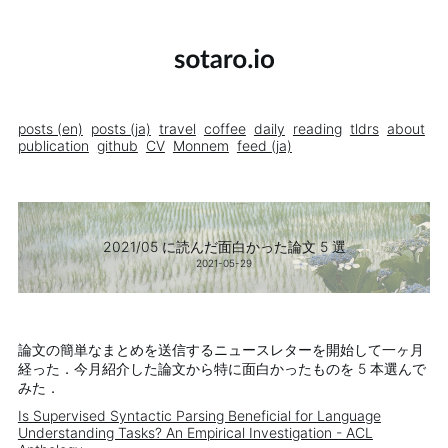
posts (en)
posts (ja)
travel
coffee
daily
reading
tldrs
about
publication
github
CV
Monnem
feed (ja)
2021/05 に読んだ面白かった論文 5 選
2021-05-29
論文の簡単なまとめを送信するニュースレターを開始して一ヶ月
経った．今月紹介した論文から特に面白かったものを 5 本選んで
みた．
Is Supervised Syntactic Parsing Beneficial for Language
Understanding Tasks? An Empirical Investigation - ACL