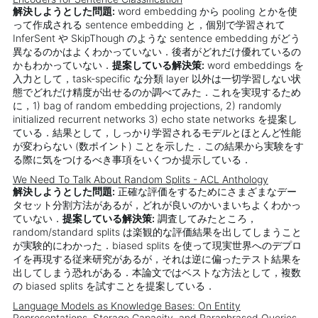
解決しようとした問題:
word embedding から pooling とかを使
って作成される sentence embedding と，個別で学習されて
InferSent や SkipThough のような sentence embedding がどう
異なるのかはよくわかっていない．後者がどれだけ優れているの
かもわかっていない．
提案している解決策:
word embeddings を
入力として，task-specific な分類 layer 以外は一切学習しない状
態でどれだけ精度が出せるのか調べてみた．これを実現するため
に，1) bag of random embedding projections, 2) randomly
initialized recurrent networks 3) echo state networks を提案し
ている．結果として，しっかり学習されるモデルとほとんど性能
が変わらない (数ポイント) ことを示した．この結果から実験をす
る際に気をつけるべき事項をいくつか提示している．
We Need To Talk About Random Splits - ACL Anthology
解決しようとした問題:
正確な評価をするためにさまざまなデー
タセット分割方法があるが，どれが良いのかいまいちよくわかっ
ていない．
提案している解決策:
調査してみたところ，
random/standard splits は楽観的な評価結果を出してしまうこと
が実験的にわかった．biased splits を使って現実世界へのデプロ
イを再現する従来研究があるが，それは逆に偏ったテスト結果を
出してしまう恐れがある．本論文ではベストな方法として，複数
の biased splits を試すことを提案している．
Language Models as Knowledge Bases: On Entity
Representations, Storage Capacity, and Paraphrased Queries -