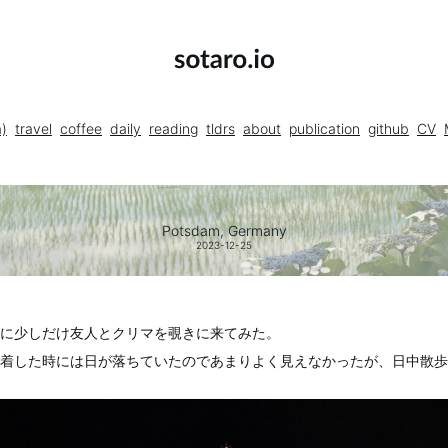
a)
travel
coffee
daily
reading
tldrs
about
publication
github
CV
Potsdam, Germany
2023-12-25
に少しだけ友人とクリマを覗きに来てみた。
着した時には日が落ちていたのであまりよく見えなかったが、日中散歩