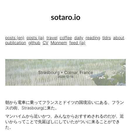
posts (en)
posts (ja)
travel
coffee
daily
reading
tldrs
about
publication
github
CV
Monnem
feed (ja)
Strasbourg + Colmar, France
2024-12-14
朝から電車に乗ってフランスとドイツの国境沿いにある、フラン
スの街、Strasbourgに来た。
マンハイムから近いかつ、みんなからおすすめされるのだが、近
いからってことで先延ばしにしていたがついに来ることができ
た。